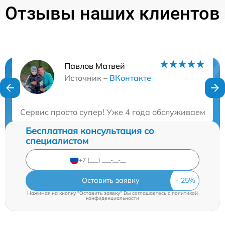
Отзывы наших клиентов
Павлов Матвей
Нужна консультация?
Источник –
ВКонтакте
Закажите бесплатную консультацию
Сервис просто супер! Уже 4 года обслуживаем здес
Бесплатная консультация со
специалистом
Оставить заявку
Нажимая на кнопку "Оставить заявку" Вы соглашаетесь c
политикой
конфиденциальности