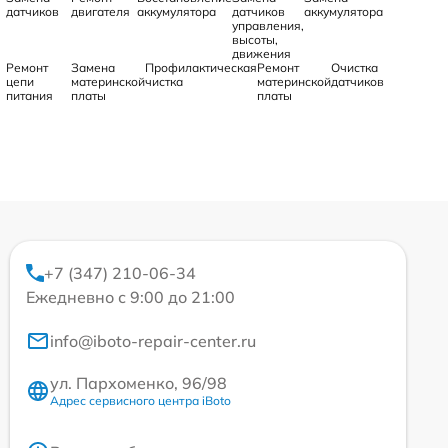
датчиков
двигателя
аккумулятора
датчиков
аккумулятора
управления,
высоты,
движения
Ремонт
Замена
Профилактическая
Ремонт
Очистка
цепи
материнской
чистка
материнской
датчиков
питания
платы
платы
+7 (347) 210-06-34
Ежедневно с 9:00 до 21:00
info@iboto-repair-center.ru
ул. Пархоменко, 96/98
Адрес сервисного центра iBoto