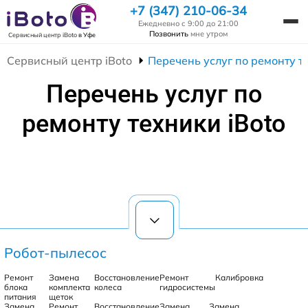
+7 (347) 210-06-34
Ежедневно с 9:00 до 21:00
Позвонить
мне утром
Сервисный центр iBoto
в Уфе
Сервисный центр iBoto
Перечень услуг по ремонту т
Перечень услуг по
ремонту техники iBoto
Робот-пылесос
Ремонт
Замена
Восстановление
Ремонт
Калибровка
блока
комплекта
колеса
гидросистемы
питания
щеток
Замена
Ремонт
Восстановление
Замена
Замена