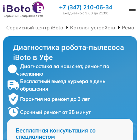
+7 (347) 210-06-34
Ежедневно с 9:00 до 21:00
Сервисный центр iBoto
в Уфе
Сервисный центр iBoto
Каталог устройств
Ремонт
Диагностика робота-пылесоса
iBoto в Уфе
Диагностика за наш счет, ремонт по
желанию
Бесплатный выезд курьера в день
обращения
Гарантия на ремонт до 3 лет
Срочный ремонт от 35 минут
Бесплатная консультация со
специалистом