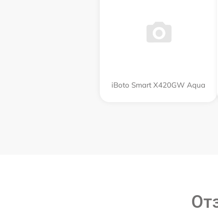
iBoto Smart Х420GW Aqua
От