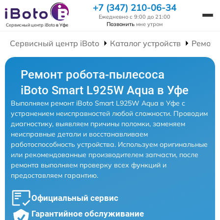
+7 (347) 210-06-34
Ежедневно с 9:00 до 21:00
Позвонить
мне утром
Сервисный центр iBoto
в Уфе
Сервисный центр iBoto
Каталог устройств
Ремонт
Ремонт робота-пылесоса
iBoto Smart L925W Aqua в Уфе
Выполняем ремонт iBoto Smart L925W Aqua в Уфе с
устранением неисправностей любой сложности. Проводим
диагностику, выявляем причины поломки, заменяем
неисправные детали и восстанавливаем
работоспособность устройства. Используем оригинальные
или рекомендованные производителем запчасти, после
ремонта выполняем проверку всех функций и
предоставляем гарантию.
Официальный сервис
Гарантийное обслуживание