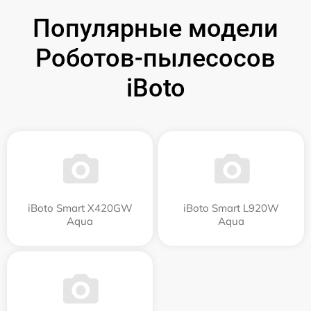
Популярные модели
Роботов-пылесосов
iBoto
iBoto Smart Х420GW
iBoto Smart L920W
Aqua
Aqua